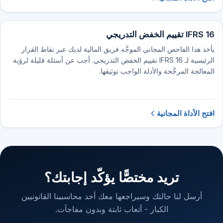
IFRS 16 تقييم الخفض التدريجي
يأخذ هذا الفاحص المجاني الموجَّه فريق المالية لديك عبر نقاط القرار
الرئيسية لـ IFRS 16 تقييم الخفض التدريجي. أجب عن أسئلة قليلة لرؤية
المعالجة المرجَّحة والأدلة الواجب توثيقها.
افتح الأداة المجانية
تريد مختصًّا يؤكّد إجابتك؟
أرسل لنا حالتك وسيراجعها معك أحد محاسبينا القانونيين
الكبار - أتعاب ثابتة وبدون مفاجآت.