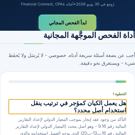
رُوجع في 30 يونيو 2026
•
أعدّته Financial Connect, CPAs
ابدأ الفحص المجاني
أداة الفحص الموجَّهة المجانية
أجب عن بضعة أسئلة سريعة أدناه. خصوصي - لا يُرسَل ولا يُحفَظ
شيء - ويستغرق نحو دقيقة.
الخطوة 1
هل يعمل الكيان كمؤجر في ترتيب ينقل
استخدام أصل محدد؟
التأكد من وجود عقد إيجار بموجب المعيار الدولي لإعداد التقارير
المالية رقم ⁦16⁩.⁦9⁩ - وهو أصل محدد (المعيار الدولي لإعداد التقارير
المالية رقم ⁦16⁩.ب⁦13⁩-ب⁦20⁩) الذي يوجه العميل استخدامه والذي