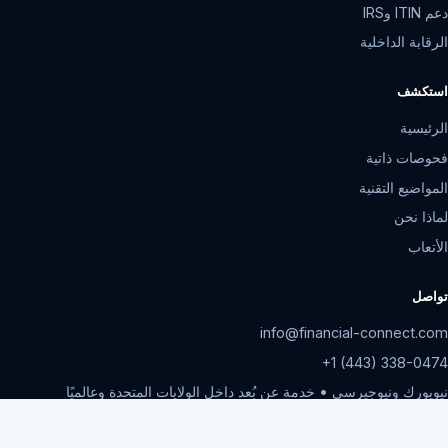
دعم ITIN وIRS
الرقابة الداخلية
استكشف
الرئيسية
فحوصات ذاتية
المواضيع التقنية
لماذا نحن
الأتعاب
تواصل
info@financial-connect.com
+1 (443) 338-0474
نيويورك ونيوجيرسي • خدمة عن بُعد داخل الولايات المتحدة وعالميًا
الإثنين-الجمعة، 9 صباحًا-6 مساءً بتوقيت الشرق الأمريكي
سياسة الخصوصية
©
2026
Financial Connect, CPAs
.
جميع الحقوق محفوظة.