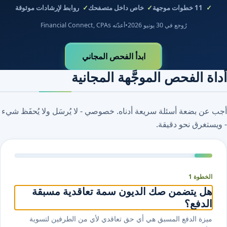
11
خطوات موجهة
خاص داخل متصفحك
روابط لإرشادات موثوقة
رُوجع في 30 يونيو 2026
•
أعدّته Financial Connect, CPAs
ابدأ الفحص المجاني
أداة الفحص الموجَّهة المجانية
أجب عن بضعة أسئلة سريعة أدناه. خصوصي - لا يُرسَل ولا يُحفَظ شيء
- ويستغرق نحو دقيقة.
الخطوة 1
هل يتضمن صك الديون سمة تعاقدية مسبقة
الدفع؟
ميزة الدفع المسبق هي أي حق تعاقدي لأي من الطرفين لتسوية