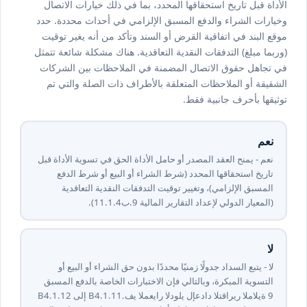
الأداة قبل تاريخ استحقاقها المحدد، بما في ذلك خيارات الاتصال
وخيارات الشراء والدفع المسبق الإلزامي في أحداث محددة. حدد
موقع البند في اتفاقية القرض أو السند وتأكد من أنه يغير توقيت
(وربما مبلغ) التدفقات النقدية التعاقدية. هناك مشكلة شائعة تتمثل
في تجاهل حقوق الاتصال المضمنة في الملاحظات بين الشركات
الشقيقة أو الملاحظات المتعلقة بالأطراف ذات الصلة والتي تم
توثيقها بأحرف جانبية فقط.
نعم
نعم - يمنح العقد المصدر أو حامل الأداة الحق في تسوية الأداة قبل
تاريخ استحقاقها المحدد (شرط الشراء أو البيع أو شرط الدفع
المسبق الإلزامي)، وتغيير توقيت التدفقات النقدية التعاقدية
(المعيار الدولي لإعداد التقارير المالية ⁦9⁩.ب⁦4⁩.⁦1⁩.⁦11⁩).
لا
لا - يتبع السداد جدولًا زمنيًا محددًا بدون حق الشراء أو البيع أو
التسوية المبكرة، وبالتالي فإن الاختبارات الخاصة بالدفع المسبق