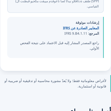
لا تنطبق ويحكم تقييم مدفوعات أصل الدين والفائدة فقط (⁦SPPI⁩)
القياسي.
إرشادات موثوقة
المعايير الصادرة عن IFRS
المرجع:
IFRS 9.B4.1.11
راجع المصدر المشار إليه قبل الاعتماد على نتيجة الفحص
الأولي.
لأغراض معلوماتية فقط؛ ولا يُعدّ مشورة محاسبية أو تدقيقية أو ضريبية أو
قانونية أو استثمارية.