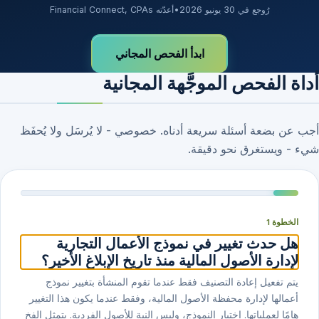
رُوجع في 30 يونيو 2026
•
أعدّته Financial Connect, CPAs
ابدأ الفحص المجاني
أداة الفحص الموجَّهة المجانية
أجب عن بضعة أسئلة سريعة أدناه. خصوصي - لا يُرسَل ولا يُحفَظ
شيء - ويستغرق نحو دقيقة.
الخطوة 1
هل حدث تغيير في نموذج الأعمال التجارية
لإدارة الأصول المالية منذ تاريخ الإبلاغ الأخير؟
يتم تفعيل إعادة التصنيف فقط عندما تقوم المنشأة بتغيير نموذج
أعمالها لإدارة محفظة الأصول المالية، وفقط عندما يكون هذا التغيير
هامًا لعملياتها. اختبار النموذج، وليس النية للأصول الفردية. يتمثل الفخ