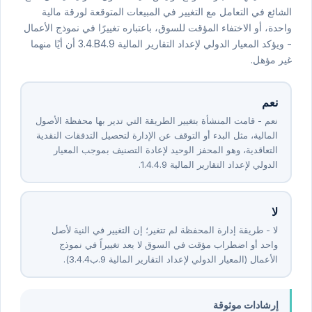
الشائع في التعامل مع التغيير في المبيعات المتوقعة لورقة مالية
واحدة، أو الاختفاء المؤقت للسوق، باعتباره تغييرًا في نموذج الأعمال
- ويؤكد المعيار الدولي لإعداد التقارير المالية ⁦9⁩.B4.⁦4⁩.⁦3⁩ أن أيًا منهما
غير مؤهل.
نعم
نعم - قامت المنشأة بتغيير الطريقة التي تدير بها محفظة الأصول
المالية، مثل البدء أو التوقف عن الإدارة لتحصيل التدفقات النقدية
التعاقدية، وهو المحفز الوحيد لإعادة التصنيف بموجب المعيار
الدولي لإعداد التقارير المالية ⁦9⁩.⁦4⁩.⁦4⁩.⁦1⁩.
لا
لا - طريقة إدارة المحفظة لم تتغير؛ إن التغيير في النية لأصل
واحد أو اضطراب مؤقت في السوق لا يعد تغييراً في نموذج
الأعمال (المعيار الدولي لإعداد التقارير المالية ⁦9⁩.ب⁦4⁩.⁦4⁩.⁦3⁩).
إرشادات موثوقة