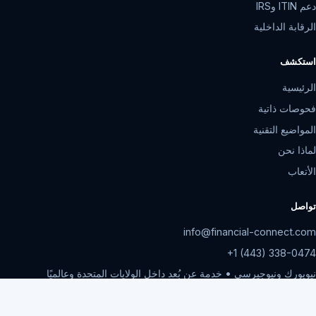
دعم ITIN وIRS
الرقابة الداخلية
استكشف
الرئيسية
فحوصات ذاتية
المواضيع التقنية
لماذا نحن
الأتعاب
تواصل
info@financial-connect.com
+1 (443) 338-0474
نيويورك ونيوجيرسي • خدمة عن بُعد داخل الولايات المتحدة وعالميًا
الإثنين-الجمعة، 9 صباحًا-6 مساءً بتوقيت الشرق الأمريكي
سياسة الخصوصية
©
2026
Financial Connect, CPAs
.
جميع الحقوق محفوظة.