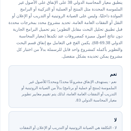
ينطبق معيار المحاسبة الدولي ⁦38⁩ على الإنفاق على الأصول غير
الملموسة المحددة مثل المنتج أو العملية أو التركيبة أو البرامج
المولدة داخليًا، وليس على الصيانة الروتينية أو التدريب أو الإعلان أو
النقل أو النفقات العامة العامة. تحديد مشروع محدد بمخرجات محددة
قبل تطبيق تحليل البحث مقابل التطوير؛ يتم تحميل البرامج الجارية
دون نتائج أصول مميزة كمصروفات عند تكبدها (معيار المحاسبة
الدولي ⁦38⁩.⁦68-69⁩). يكمن الفخ في التعامل مع إنفاق قسم البحث
والتطوير بأكمله كمشروع واحد قابل للرسملة بدلاً من اختبار كل
مشروع يمكن تحديده بشكل منفصل.
نعم
نعم - يستهدف الإنفاق مشروعًا محددًا ومحددًا للأصول غير
الملموسة (منتج أو عملية أو برنامج) بدلاً من الصيانة الروتينية أو
التدريب أو النفقات العامة العامة، لذلك يتم تقييم معايير تطوير
معيار المحاسبة الدولي ⁦38⁩.
لا
لا - التكلفة هي الصيانة الروتينية أو التدريب أو الإعلان أو النفقات