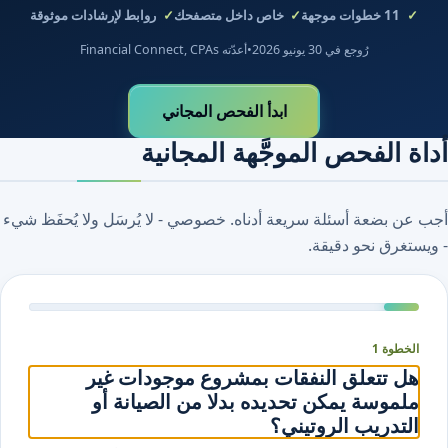
11
خطوات موجهة
خاص داخل متصفحك
روابط لإرشادات موثوقة
رُوجع في 30 يونيو 2026
•
أعدّته Financial Connect, CPAs
ابدأ الفحص المجاني
أداة الفحص الموجَّهة المجانية
أجب عن بضعة أسئلة سريعة أدناه. خصوصي - لا يُرسَل ولا يُحفَظ شيء
- ويستغرق نحو دقيقة.
الخطوة 1
هل تتعلق النفقات بمشروع موجودات غير
ملموسة يمكن تحديده بدلا من الصيانة أو
التدريب الروتيني؟