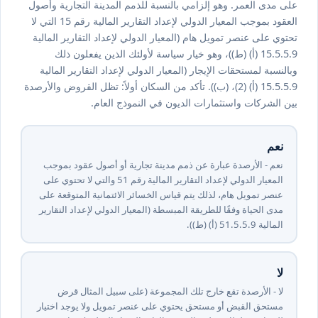
على مدى العمر. وهو إلزامي بالنسبة للذمم المدينة التجارية وأصول
العقود بموجب المعيار الدولي لإعداد التقارير المالية رقم ⁦15⁩ التي لا
تحتوي على عنصر تمويل هام (المعيار الدولي لإعداد التقارير المالية
⁦9⁩.⁦5⁩.⁦5⁩.⁦15⁩ (أ) (ط))، وهو خيار سياسة لأولئك الذين يفعلون ذلك
وبالنسبة لمستحقات الإيجار (المعيار الدولي لإعداد التقارير المالية
⁦9⁩.⁦5⁩.⁦5⁩.⁦15⁩ (أ) (⁦2⁩)، (ب)). تأكد من السكان أولاً: تظل القروض والأرصدة
بين الشركات واستثمارات الديون في النموذج العام.
نعم
نعم - الأرصدة عبارة عن ذمم مدينة تجارية أو أصول عقود بموجب
المعيار الدولي لإعداد التقارير المالية رقم ⁦15⁩ والتي لا تحتوي على
عنصر تمويل هام، لذلك يتم قياس الخسائر الائتمانية المتوقعة على
مدى الحياة وفقًا للطريقة المبسطة (المعيار الدولي لإعداد التقارير
المالية ⁦9⁩.⁦5⁩.⁦5⁩.⁦15⁩ (أ) (ط)).
لا
لا - الأرصدة تقع خارج تلك المجموعة (على سبيل المثال قرض
مستحق القبض أو مستحق يحتوي على عنصر تمويل ولا يوجد اختيار