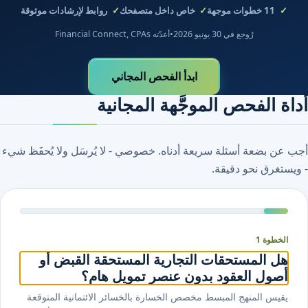
11
خطوات موجهة
خاص داخل متصفحك
روابط لإرشادات موثوقة
رُوجع في 30 يونيو 2026
•
أعدّته Financial Connect, CPAs
ابدأ الفحص المجاني
أداة الفحص الموجَّهة المجانية
أجب عن بضعة أسئلة سريعة أدناه. خصوصي - لا يُرسَل ولا يُحفَظ شيء
- ويستغرق نحو دقيقة.
الخطوة 1
هل المستحقات التجارية المستحقة القبض أو
أصول العقود بدون عنصر تمويل هام؟
يقيس المنهج المبسط مخصص الخسارة بالخسائر الائتمانية المتوقعة