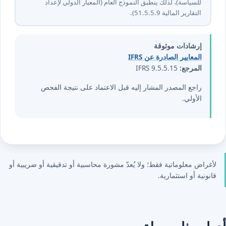
للسياسة)، لذلك ينطبق النموذج العام (المعيار الدولي لإعداد
التقارير المالية ⁦9⁩.⁦5⁩.⁦5⁩.⁦15⁩).
إرشادات موثوقة
المعايير الصادرة عن IFRS
المرجع:
IFRS 9.5.5.15
راجع المصدر المشار إليه قبل الاعتماد على نتيجة الفحص
الأولي.
لأغراض معلوماتية فقط؛ ولا يُعدّ مشورة محاسبية أو تدقيقية أو ضريبية أو
قانونية أو استثمارية.