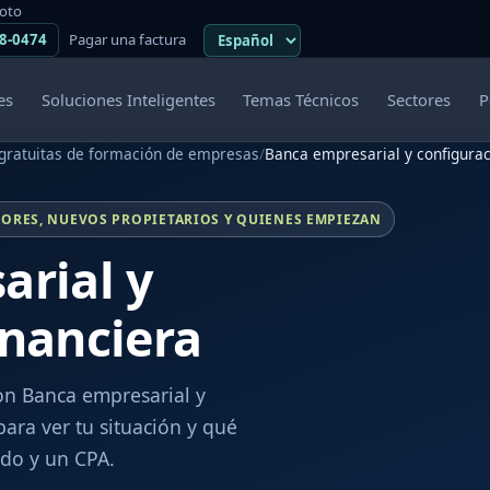
moto
38-0474
Pagar una factura
es
Soluciones Inteligentes
Temas Técnicos
Sectores
P
gratuitas de formación de empresas
/
Banca empresarial y configurac
ORES, NUEVOS PROPIETARIOS Y QUIENES EMPIEZAN
arial y
inanciera
on Banca empresarial y
ara ver tu situación y qué
do y un CPA.