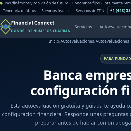
CPAs dinámicos y con visión de futuro • Honorarios fijos • Totalmente re
Teneduría de libros
Servicios fiscales
Servicios de ITIN
+1 (443) 3
Financial Connect
Servicios
Autoevaluacion
DONDE LOS NÚMEROS CUADRAN
Inicio
/
Autoevaluaciones
/
Autoevaluaciones 
PARA FUNDAD
Banca empres
configuración f
Esta autoevaluación gratuita y guiada te ayuda c
configuración financiera. Responde unas preguntas p
preparar antes de hablar con un aboga