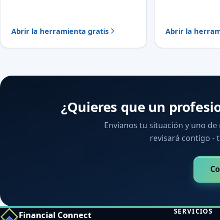
Abrir la herramienta gratis
Abrir la herram
¿Quieres que un profesi
Envíanos tu situación y uno de
revisará contigo - t
Co
SERVICIOS
Financial Connect