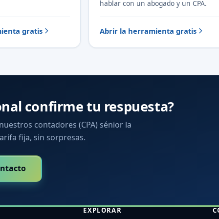
hablar con un abogado y un CPA.
ienta gratis
Abrir la herramienta gratis
onal confirme tu respuesta?
 nuestros contadores (CPA) sénior la
arifa fija, sin sorpresas.
ntacto
EXPLORAR
C