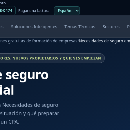
moto
38-0474
Pagar una factura
es
Soluciones Inteligentes
Temas Técnicos
Sectores
P
ones gratuitas de formación de empresas
/
Necesidades de seguro em
ORES, NUEVOS PROPIETARIOS Y QUIENES EMPIEZAN
e seguro
ial
on Necesidades de seguro
situación y qué preparar
 un CPA.