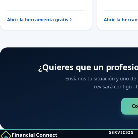
Abrir la herramienta gratis
Abrir la herram
¿Quieres que un profesi
Envíanos tu situación y uno de
revisará contigo - t
Co
SERVICIOS
Financial Connect