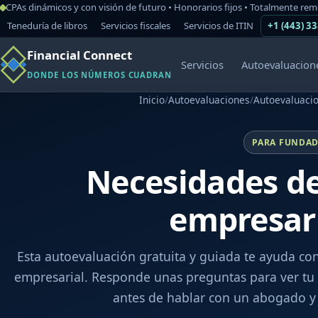
CPAs dinámicos y con visión de futuro • Honorarios fijos • Totalmente re
Teneduría de libros
Servicios fiscales
Servicios de ITIN
+1 (443) 3
Financial Connect
Servicios
Autoevaluacion
DONDE LOS NÚMEROS CUADRAN
Inicio
/
Autoevaluaciones
/
Autoevaluaci
PARA FUNDAD
Necesidades d
empresar
Esta autoevaluación gratuita y guiada te ayuda c
empresarial. Responde unas preguntas para ver tu 
antes de hablar con un abogado y