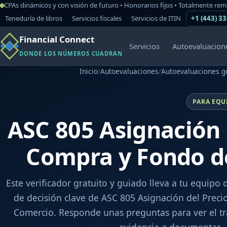
CPAs dinámicos y con visión de futuro • Honorarios fijos • Totalmente re
Teneduría de libros
Servicios fiscales
Servicios de ITIN
+1 (443) 3
Financial Connect
Servicios
Autoevaluacion
DONDE LOS NÚMEROS CUADRAN
Inicio
/
Autoevaluaciones
/
Autoevaluaciones g
PARA EQU
ASC 805 Asignación 
Compra y Fondo d
Este verificador gratuito y guiado lleva a tu equipo 
de decisión clave de ASC 805 Asignación del Prec
Comercio. Responde unas preguntas para ver el tr