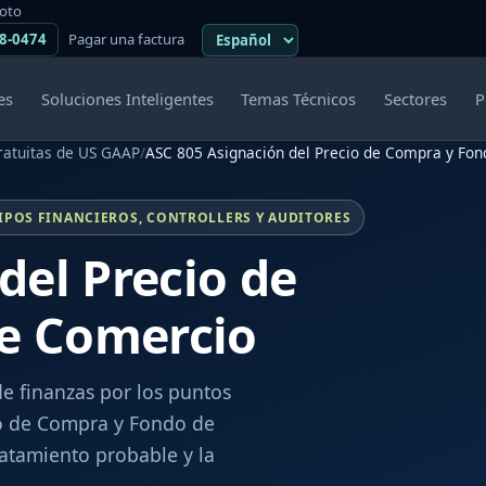
moto
38-0474
Pagar una factura
es
Soluciones Inteligentes
Temas Técnicos
Sectores
P
ratuitas de US GAAP
/
ASC 805 Asignación del Precio de Compra y Fo
IPOS FINANCIEROS, CONTROLLERS Y AUDITORES
del Precio de
e Comercio
de finanzas por los puntos
io de Compra y Fondo de
atamiento probable y la