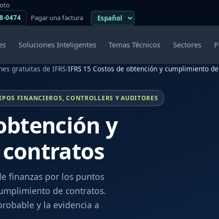
moto
38-0474
Pagar una factura
es
Soluciones Inteligentes
Temas Técnicos
Sectores
P
es gratuitas de IFRS
/
IFRS 15 Costos de obtención y cumplimiento de
IPOS FINANCIEROS, CONTROLLERS Y AUDITORES
obtención y
 contratos
de finanzas por los puntos
cumplimiento de contratos.
robable y la evidencia a