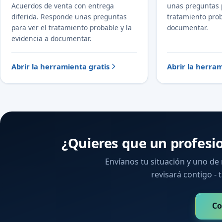
Acuerdos de venta con entrega
unas preguntas 
diferida. Responde unas preguntas
tratamiento prob
para ver el tratamiento probable y la
documentar.
evidencia a documentar.
Abrir la herramienta gratis
Abrir la herram
¿Quieres que un profesi
Envíanos tu situación y uno de
revisará contigo - t
Co