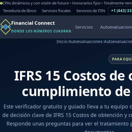
CPAs dinámicos y con visión de futuro • Honorarios fijos • Totalmente re
Teneduría de libros
Servicios fiscales
Servicios de ITIN
+1 (443) 3
Financial Connect
Servicios
Autoevaluacion
DONDE LOS NÚMEROS CUADRAN
Inicio
/
Autoevaluaciones
/
Autoevaluacion
PARA EQU
IFRS 15 Costos de 
cumplimiento de
Este verificador gratuito y guiado lleva a tu equipo 
de decisión clave de IFRS 15 Costos de obtención y 
Responde unas preguntas para ver el tratamiento p