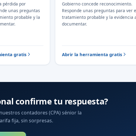
a pérdida por
Gobierno concede reconocimiento.
onde unas preguntas
Responde unas preguntas para ver e
amiento probable y la
tratamiento probable y la evidencia 
umentar.
documentar.
ienta gratis
Abrir la herramienta gratis
onal confirme tu respuesta?
 nuestros contadores (CPA) sénior la
arifa fija, sin sorpresas.