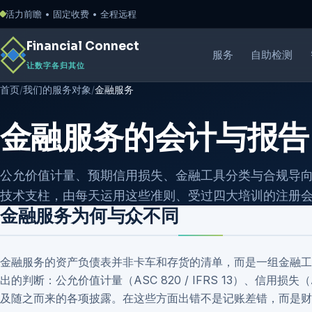
活力前瞻 • 固定收费 • 全程远程
Financial Connect
服务
自助检测
让数字各归其位
首页
/
我们的服务对象
/
金融服务
金融服务的会计与报告
公允价值计量、预期信用损失、金融工具分类与合规导
技术支柱，由每天运用这些准则、受过四大培训的注册
金融服务为何与众不同
金融服务的资产负债表并非卡车和存货的清单，而是一组金融工
出的判断：公允价值计量（ASC 820 / IFRS 13）、信用损失（A
及随之而来的各项披露。在这些方面出错不是记账差错，而是财