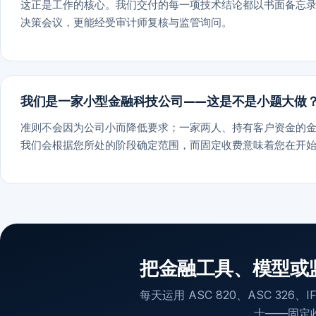
这正是工作的核心。我们交付的每一项技术结论都以书面备忘录呈现
决策会议，更能经受审计师复核与监管询问。
我们是一家小型金融科技公司——这是不是小题大做
准则不会因为公司小而降低要求；一家两人、持有客户资金的
我们会根据您所处的阶段确定范围，而固定收费意味着您在开
把金融工具、模型或
每天运用 ASC 820、ASC 326
士——固定