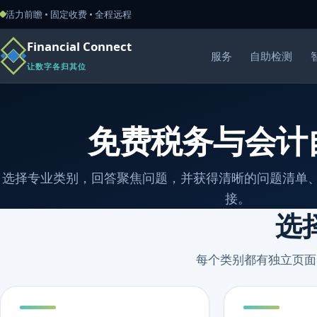
活力前瞻 • 固定收费 • 全程远程
Financial Connect
服务
自助检测
让数字各归其位
免费税务与会计
选择专业类别，回答聚焦问题，并获得清晰的问题清单
接。
选
每个类别都有独立页面