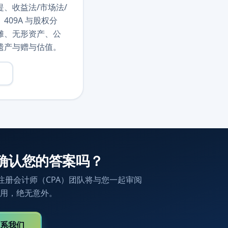
、收益法/市场法/
409A 与股权分
摊、无形资产、公
遗产与赠与估值。
确认您的答案吗？
注册会计师（CPA）团队将与您一起审阅
用，绝无意外。
系我们