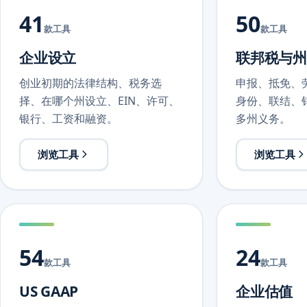
41
50
款工具
款工具
企业设立
联邦税与州
创业初期的法律结构、税务选
申报、抵免、
择、在哪个州设立、EIN、许可、
身份、联结、
银行、工资和融资。
多州义务。
浏览工具
浏览工具
54
24
款工具
款工具
US GAAP
企业估值