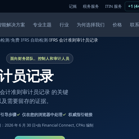
记账
税务服务
ITIN 服务
+1 (4
智能解决方案
专业主题
行业
为何选择我们
价格
联
助检测
/
免费 IFRS 自助检测
/
IFRS 会计准则审计员记录
面向财务团队、控制人和审计人员
审计员记录
 会计准则审计员记录 的关键
以及需要留存的证据。
个引导步骤
仅在您的浏览器中处理
权威指引链接
2026 年 6 月 30 日
•
由 Financial Connect, CPAs 编制