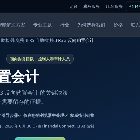
记账
税务服务
ITIN 服务
+1 (4
智能解决方案
专业主题
行业
为何选择我们
价格
联
自助检测
/
免费 IFRS 自助检测
/
IFRS 3 反向购置会计
面向财务团队、控制人和审计人员
购置会计
3 反向购置会计 的关键决策
及需要留存的证据。
个引导步骤
仅在您的浏览器中处理
权威指引链接
2026 年 6 月 30 日
•
由 Financial Connect, CPAs 编制