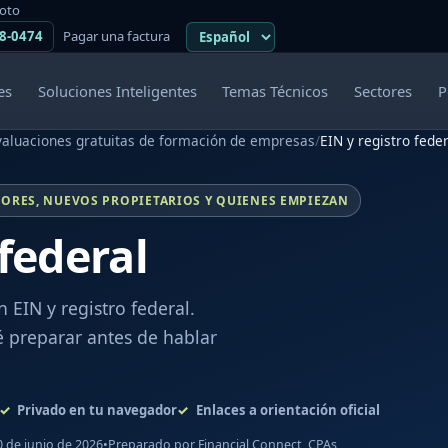
moto
38-0474
Pagar una factura
es
Soluciones Inteligentes
Temas Técnicos
Sectores
P
aluaciones gratuitas de formación de empresas
/
EIN y registro feder
ORES, NUEVOS PROPIETARIOS Y QUIENES EMPIEZAN
 federal
 EIN y registro federal.
é preparar antes de hablar
Privado en tu navegador
Enlaces a orientación oficial
0 de junio de 2026
•
Preparado por Financial Connect, CPAs