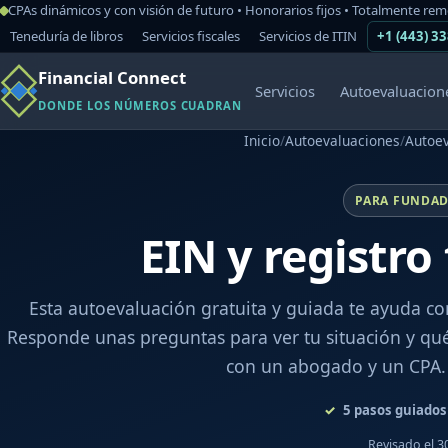
CPAs dinámicos y con visión de futuro • Honorarios fijos • Totalmente re
Teneduría de libros
Servicios fiscales
Servicios de ITIN
+1 (443) 3
Financial Connect
Servicios
Autoevaluacion
DONDE LOS NÚMEROS CUADRAN
Inicio
/
Autoevaluaciones
/
Autoev
PARA FUNDAD
EIN y registro
Esta autoevaluación gratuita y guiada te ayuda con
Responde unas preguntas para ver tu situación y qu
con un abogado y un CPA.
5
pasos guiados
Revisado el 3