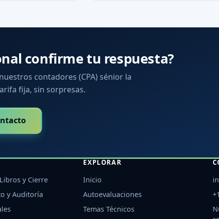
onal confirme tu respuesta?
 nuestros contadores (CPA) sénior la
arifa fija, sin sorpresas.
ntacto
EXPLORAR
C
Libros y Cierre
Inicio
i
o y Auditoría
Autoevaluaciones
+
ales
Temas Técnicos
N