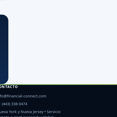
ONTACTO
nfo@financial-connect.com
1 (443) 338-0474
ueva York y Nueva Jersey • Servicio