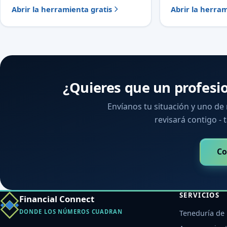
Abrir la herramienta gratis
Abrir la herram
¿Quieres que un profesi
Envíanos tu situación y uno de
revisará contigo - t
Co
SERVICIOS
Financial Connect
DONDE LOS NÚMEROS CUADRAN
Teneduría de 