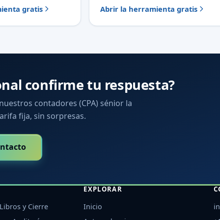
ienta gratis
Abrir la herramienta gratis
onal confirme tu respuesta?
 nuestros contadores (CPA) sénior la
arifa fija, sin sorpresas.
ntacto
EXPLORAR
C
Libros y Cierre
Inicio
i