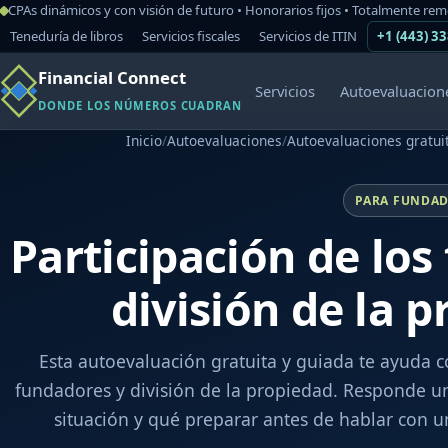
CPAs dinámicos y con visión de futuro • Honorarios fijos • Totalmente re
Teneduría de libros
Servicios fiscales
Servicios de ITIN
+1 (443) 3
Financial Connect
Servicios
Autoevaluacion
DONDE LOS NÚMEROS CUADRAN
Inicio
/
Autoevaluaciones
/
Autoevaluaciones gratui
PARA FUNDAD
Participación de los
división de la 
Esta autoevaluación gratuita y guiada te ayuda c
fundadores y división de la propiedad. Responde u
situación y qué preparar antes de hablar con 