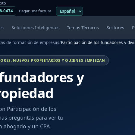
moto
38-0474
Pagar una factura
es
Soluciones Inteligentes
Temas Técnicos
Sectores
P
tas de formación de empresas
/
Participación de los fundadores y div
ORES, NUEVOS PROPIETARIOS Y QUIENES EMPIEZAN
 fundadores y
propiedad
on Participación de los
nas preguntas para ver tu
un abogado y un CPA.