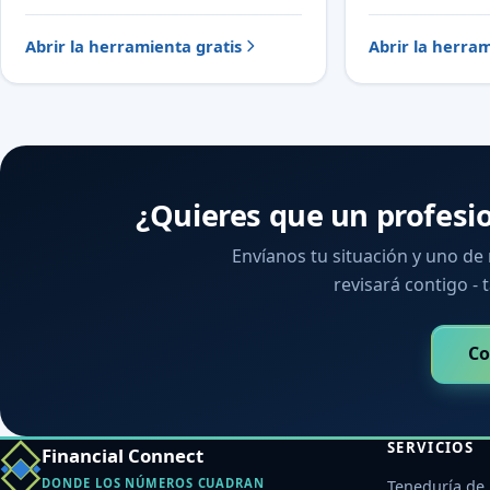
Abrir la herramienta gratis
Abrir la herram
¿Quieres que un profesi
Envíanos tu situación y uno de
revisará contigo - t
Co
SERVICIOS
Financial Connect
DONDE LOS NÚMEROS CUADRAN
Teneduría de 