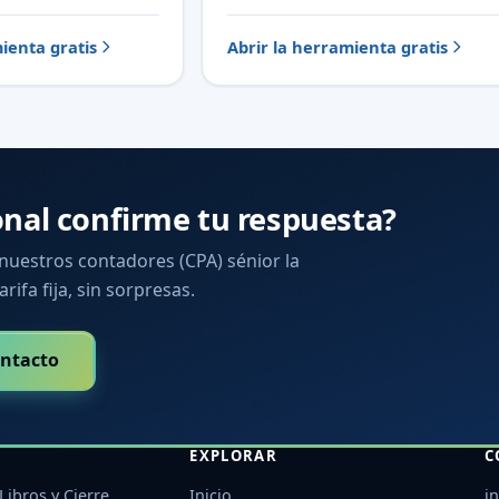
ienta gratis
Abrir la herramienta gratis
onal confirme tu respuesta?
 nuestros contadores (CPA) sénior la
arifa fija, sin sorpresas.
ntacto
EXPLORAR
C
Libros y Cierre
Inicio
i