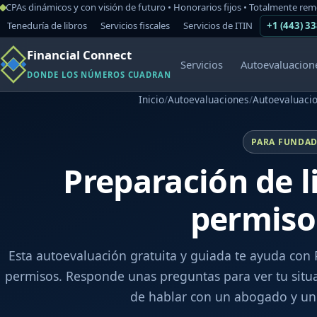
CPAs dinámicos y con visión de futuro • Honorarios fijos • Totalmente re
Teneduría de libros
Servicios fiscales
Servicios de ITIN
+1 (443) 3
Financial Connect
Servicios
Autoevaluacion
DONDE LOS NÚMEROS CUADRAN
Inicio
/
Autoevaluaciones
/
Autoevaluaci
PARA FUNDAD
Preparación de l
permiso
Esta autoevaluación gratuita y guiada te ayuda con 
permisos. Responde unas preguntas para ver tu situ
de hablar con un abogado y un