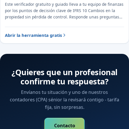
Este verificador gratuito y guiado lleva a tu equipo de finanzas
por los puntos de decisión clave de IFRS 10 Cambios en la
propiedad sin pérdida de control. Responde unas preguntas
para ver el tratamiento probable y la evidencia a documentar.
Abrir la herramienta gratis
¿Quieres que un profesional
confirme tu respuesta?
Envíanos tu situación y uno de nuestros
contadores (CPA) sénior la revisará contigo - tarifa
fija, sin sorpresas.
Contacto