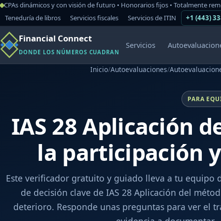
CPAs dinámicos y con visión de futuro • Honorarios fijos • Totalmente re
Teneduría de libros
Servicios fiscales
Servicios de ITIN
+1 (443) 3
Financial Connect
Servicios
Autoevaluacion
DONDE LOS NÚMEROS CUADRAN
Inicio
/
Autoevaluaciones
/
Autoevaluacione
PARA EQU
IAS 28 Aplicación d
la participación 
Este verificador gratuito y guiado lleva a tu equipo 
de decisión clave de IAS 28 Aplicación del método
deterioro. Responde unas preguntas para ver el tr