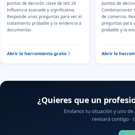
puntos de decisión clave de IAS 28
puntos de decisi
Influencia asociada y significativa.
Combinaciones d
Responde unas preguntas para ver el
de comercio. Re
tratamiento probable y la evidencia a
preguntas para v
documentar.
probable y la ev
Abrir la herramienta gratis
Abrir la herram
¿Quieres que un profesi
Envíanos tu situación y uno de
revisará contigo - t