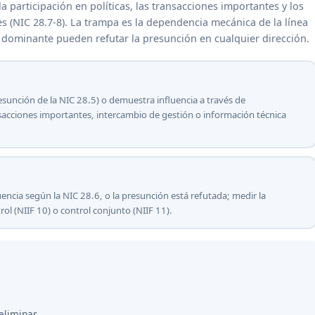
la participación en políticas, las transacciones importantes y los
s (NIC 28.7-8). La trampa es la dependencia mecánica de la línea
r dominante pueden refutar la presunción en cualquier dirección.
resunción de la NIC 28.5) o demuestra influencia a través de
ransacciones importantes, intercambio de gestión o información técnica
fluencia según la NIC 28.6, o la presunción está refutada; medir la
ol (NIIF 10) o control conjunto (NIIF 11).
eliminar.