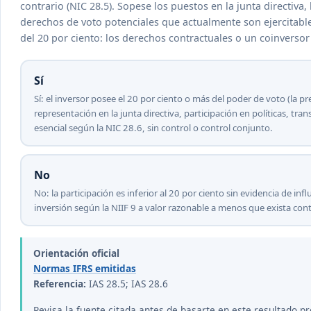
contrario (NIC 28.5). Sopese los puestos en la junta directiva, 
derechos de voto potenciales que actualmente son ejercitable
del 20 por ciento: los derechos contractuales o un coinverso
Sí
Sí: el inversor posee el 20 por ciento o más del poder de voto (la p
representación en la junta directiva, participación en políticas, t
esencial según la NIC 28.6, sin control o control conjunto.
No
No: la participación es inferior al 20 por ciento sin evidencia de in
inversión según la NIIF 9 a valor razonable a menos que exista contr
Orientación oficial
Normas IFRS emitidas
Referencia:
IAS 28.5; IAS 28.6
Revisa la fuente citada antes de basarte en este resultado pr