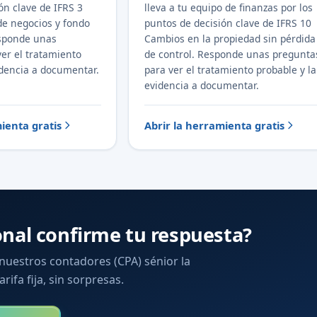
ón clave de IFRS 3
lleva a tu equipo de finanzas por los
e negocios y fondo
puntos de decisión clave de IFRS 10
sponde unas
Cambios en la propiedad sin pérdida
er el tratamiento
de control. Responde unas pregunta
idencia a documentar.
para ver el tratamiento probable y la
evidencia a documentar.
ienta gratis
Abrir la herramienta gratis
onal confirme tu respuesta?
 nuestros contadores (CPA) sénior la
arifa fija, sin sorpresas.