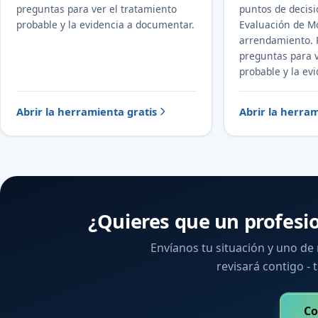
preguntas para ver el tratamiento
puntos de decisi
probable y la evidencia a documentar.
Evaluación de Mo
arrendamiento.
preguntas para v
probable y la ev
Abrir la herramienta gratis
Abrir la herram
¿Quieres que un profesi
Envíanos tu situación y uno de
revisará contigo - t
Co