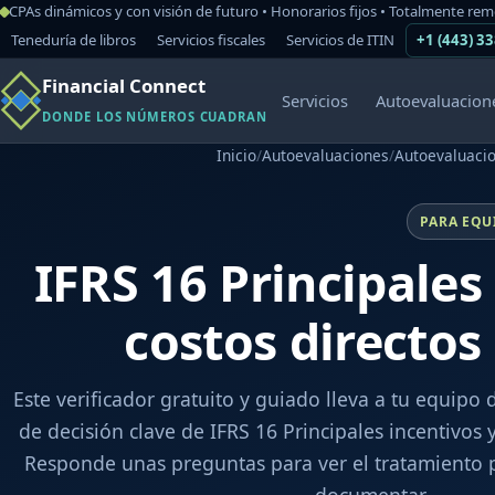
CPAs dinámicos y con visión de futuro • Honorarios fijos • Totalmente re
Teneduría de libros
Servicios fiscales
Servicios de ITIN
+1 (443) 3
Financial Connect
Servicios
Autoevaluacion
DONDE LOS NÚMEROS CUADRAN
Inicio
/
Autoevaluaciones
/
Autoevaluacio
PARA EQU
IFRS 16 Principales
costos directos 
Este verificador gratuito y guiado lleva a tu equipo 
de decisión clave de IFRS 16 Principales incentivos y 
Responde unas preguntas para ver el tratamiento p