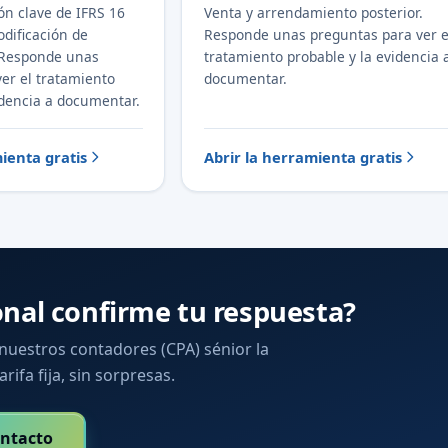
ón clave de IFRS 16
Venta y arrendamiento posterior.
dificación de
Responde unas preguntas para ver e
 Responde unas
tratamiento probable y la evidencia 
er el tratamiento
documentar.
idencia a documentar.
ienta gratis
Abrir la herramienta gratis
onal confirme tu respuesta?
 nuestros contadores (CPA) sénior la
arifa fija, sin sorpresas.
ntacto