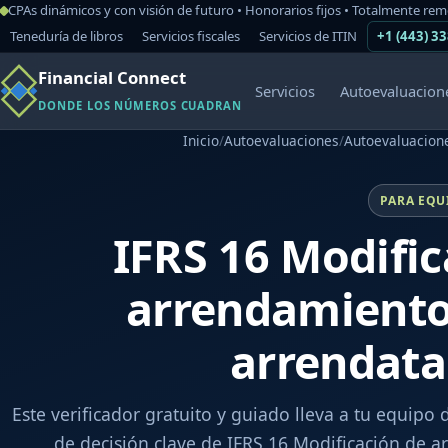
CPAs dinámicos y con visión de futuro • Honorarios fijos • Totalmente re
Teneduría de libros
Servicios fiscales
Servicios de ITIN
+1 (443) 3
Financial Connect
Servicios
Autoevaluacion
DONDE LOS NÚMEROS CUADRAN
Inicio
/
Autoevaluaciones
/
Autoevaluacione
PARA EQU
IFRS 16 Modific
arrendamiento
arrendata
Este verificador gratuito y guiado lleva a tu equipo 
de decisión clave de IFRS 16 Modificación de a