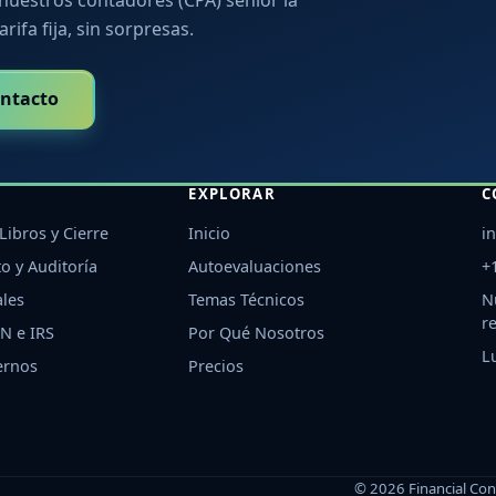
arifa fija, sin sorpresas.
ntacto
EXPLORAR
C
Libros y Cierre
Inicio
i
o y Auditoría
Autoevaluaciones
+
ales
Temas Técnicos
N
r
N e IRS
Por Qué Nosotros
L
ernos
Precios
©
2026
Financial Co