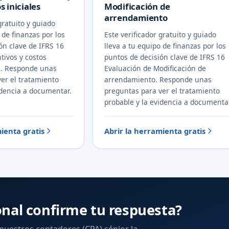
s iniciales
Modificación de
arrendamiento
gratuito y guiado
 de finanzas por los
Este verificador gratuito y guiado
ón clave de IFRS 16
lleva a tu equipo de finanzas por los
ntivos y costos
puntos de decisión clave de IFRS 16
es. Responde unas
Evaluación de Modificación de
er el tratamiento
arrendamiento. Responde unas
idencia a documentar.
preguntas para ver el tratamiento
probable y la evidencia a documenta
ienta gratis
Abrir la herramienta gratis
onal confirme tu respuesta?
 nuestros contadores (CPA) sénior la