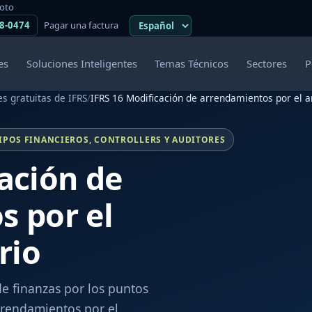
moto
38-0474
Pagar una factura
es
Soluciones Inteligentes
Temas Técnicos
Sectores
P
s gratuitas de IFRS
/
IFRS 16 Modificación de arrendamientos por el a
IPOS FINANCIEROS, CONTROLLERS Y AUDITORES
ación de
s por el
rio
de finanzas por los puntos
rrendamientos por el