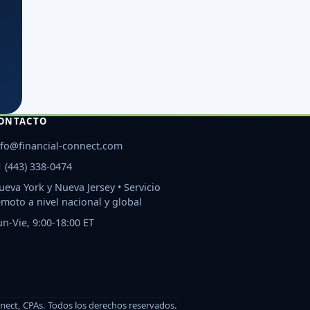
ONTACTO
nfo@financial-connect.com
1 (443) 338-0474
ueva York y Nueva Jersey • Servicio
emoto a nivel nacional y global
un-Vie, 9:00-18:00 ET
nnect, CPAs
.
Todos los derechos reservados.