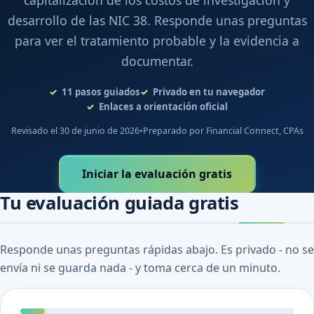
capitalización de los costos de investigación y
desarrollo de las NIC 38. Responde unas preguntas
para ver el tratamiento probable y la evidencia a
documentar.
11
pasos guiados
Privado en tu navegador
Enlaces a orientación oficial
Revisado el 30 de junio de 2026
•
Preparado por Financial Connect, CPAs
Iniciar la evaluación gratis
Tu evaluación guiada gratis
Responde unas preguntas rápidas abajo. Es privado - no se
envía ni se guarda nada - y toma cerca de un minuto.