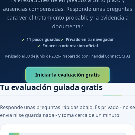
19 Prestaciones de empleados a corto plazo y
ausencias compensadas. Responde unas preguntas
para ver el tratamiento probable y la evidencia a
documentar.
11
pasos guiados
Privado en tu navegador
Enlaces a orientación oficial
Revisado el 30 de junio de 2026
•
Preparado por Financial Connect, CPAs
Iniciar la evaluación gratis
Tu evaluación guiada gratis
Responde unas preguntas rápidas abajo. Es privado - no se
envía ni se guarda nada - y toma cerca de un minuto.