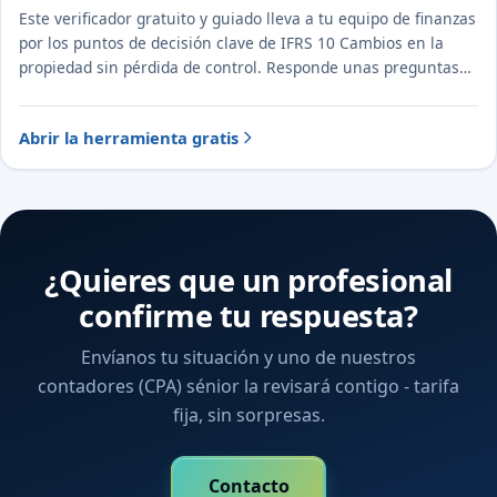
Este verificador gratuito y guiado lleva a tu equipo de finanzas
por los puntos de decisión clave de IFRS 10 Cambios en la
propiedad sin pérdida de control. Responde unas preguntas
para ver el tratamiento probable y la evidencia a documentar.
Abrir la herramienta gratis
¿Quieres que un profesional
confirme tu respuesta?
Envíanos tu situación y uno de nuestros
contadores (CPA) sénior la revisará contigo - tarifa
fija, sin sorpresas.
Contacto