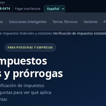
moto
38-0474
Pagar una factura
es
Soluciones Inteligentes
Temas Técnicos
Sectores
P
e impuestos federales y estatales
/
Verificación de impuestos estatal
PARA PERSONAS Y EMPRESAS
impuestos
 y prórrogas
rificación de impuestos
guntas para ver qué aplica
tar.