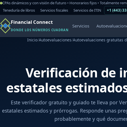
CPAs dinámicos y con visión de futuro • Honorarios fijos • Totalmente re
Teneduría de libros
Servicios fiscales
Servicios de ITIN
+1 (443) 3
Financial Connect
Servicios
Autoevaluacion
DONDE LOS NÚMEROS CUADRAN
Inicio
/
Autoevaluaciones
/
Autoevaluaciones gratuitas d
Verificación de 
estatales estimados
Este verificador gratuito y guiado te lleva por Ve
estatales estimados y prórrogas. Responde unas pre
probablemente y qué documen