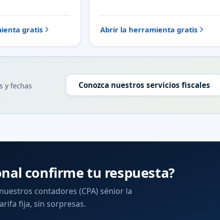
ienta gratis
Abrir la herramienta gratis
Conozca nuestros servicios fiscales
s y fechas
onal confirme tu respuesta?
 nuestros contadores (CPA) sénior la
arifa fija, sin sorpresas.