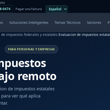
moto
38-0474
Pagar una factura
es
Soluciones Inteligentes
Temas Técnicos
Sectores
P
 de impuestos federales y estatales
/
Evaluacion de impuestos estata
PARA PERSONAS Y EMPRESAS
impuestos
bajo remoto
cion de impuestos estatales
para ver qué aplica
tar.