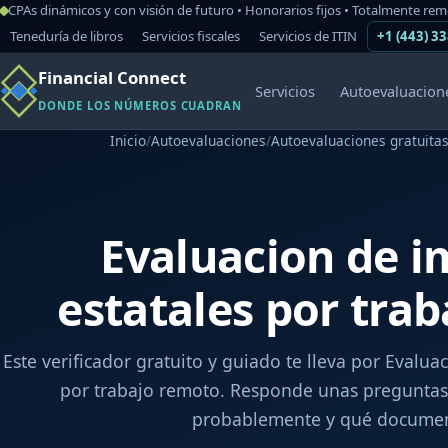
CPAs dinámicos y con visión de futuro • Honorarios fijos • Totalmente re
Teneduría de libros
Servicios fiscales
Servicios de ITIN
+1 (443) 3
Financial Connect
Servicios
Autoevaluacion
DONDE LOS NÚMEROS CUADRAN
Inicio
/
Autoevaluaciones
/
Autoevaluaciones gratuitas
Evaluacion de 
estatales por tra
Este verificador gratuito y guiado te lleva por Evalua
por trabajo remoto. Responde unas preguntas 
probablemente y qué documen