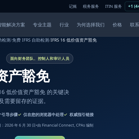
记账
税务服务
ITIN 服务
+1 (4
智能解决方案
专业主题
行业
为何选择我们
价格
联
助检测
/
免费 IFRS 自助检测
/
IFRS 16 低价值资产豁免
面向财务团队、控制人和审计人员
值资产豁免
16 低价值资产豁免 的关键决
及需要留存的证据。
个引导步骤
仅在您的浏览器中处理
权威指引链接
2026 年 6 月 30 日
•
由 Financial Connect, CPAs 编制