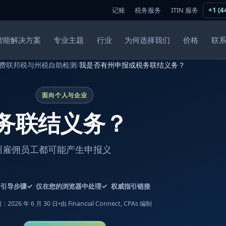
记账
税务服务
ITIN 服务
+1 (4
智能解决方案
专业主题
行业
为何选择我们
价格
联
费联邦税与州税自助检测
/
我是否有州申报或税务联结义务？
面向个人与企业
务联结义务？
州雇佣员工都可能产生申报义
个引导步骤
仅在您的浏览器中处理
权威指引链接
2026 年 6 月 30 日
•
由 Financial Connect, CPAs 编制