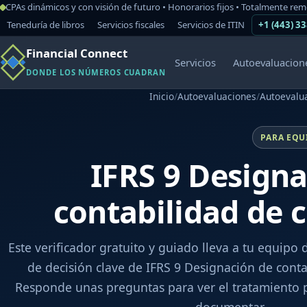
CPAs dinámicos y con visión de futuro • Honorarios fijos • Totalmente re
Teneduría de libros
Servicios fiscales
Servicios de ITIN
+1 (443) 3
Financial Connect
Servicios
Autoevaluacion
DONDE LOS NÚMEROS CUADRAN
Inicio
/
Autoevaluaciones
/
Autoevalua
PARA EQU
IFRS 9 Designa
contabilidad de 
Este verificador gratuito y guiado lleva a tu equipo 
de decisión clave de IFRS 9 Designación de conta
Responde unas preguntas para ver el tratamiento p