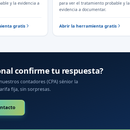
able y la evidencia a
para ver el tratamiento probable y la
evidencia a documentar.
ienta gratis
Abrir la herramienta gratis
onal confirme tu respuesta?
 nuestros contadores (CPA) sénior la
arifa fija, sin sorpresas.
ntacto