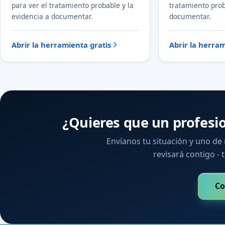
para ver el tratamiento probable y la
tratamiento prob
evidencia a documentar.
documentar.
Abrir la herramienta gratis
Abrir la herram
¿Quieres que un profesi
Envíanos tu situación y uno de
revisará contigo - t
Co