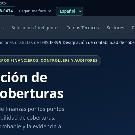
moto
38-0474
Pagar una factura
es
Soluciones Inteligentes
Temas Técnicos
Sectores
P
ciones gratuitas de IFRS
/
IFRS 9 Designación de contabilidad de cobe
IPOS FINANCIEROS, CONTROLLERS Y AUDITORES
ción de
coberturas
de finanzas por los puntos
bilidad de coberturas.
robable y la evidencia a